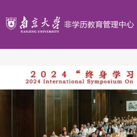
首
页
概
况
办
学
政
单
策
研
位
文
究
教
件
机
学
证
构
园
书
联
地
验
系
证
我