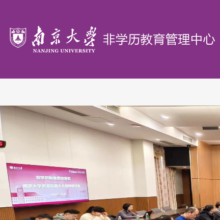
首
页
概
况
办
学
政
单
策
研
位
文
究
教
件
机
学
证
构
园
书
联
地
验
系
证
我