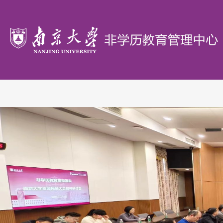
首
页
概
况
办
学
政
单
策
研
位
文
究
教
件
机
学
证
构
园
书
联
地
验
系
证
我