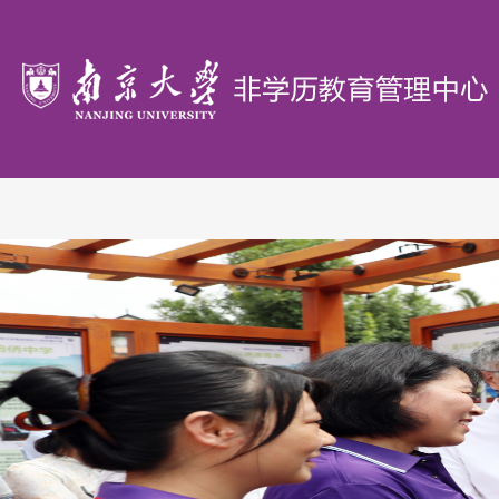
首
页
概
况
办
学
政
单
策
研
位
文
究
教
件
机
学
证
构
园
书
联
地
验
系
证
我