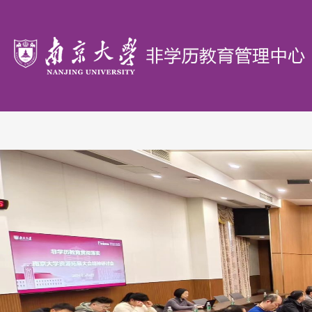
首
页
概
况
办
学
政
单
策
研
位
文
究
教
件
机
学
证
构
园
书
联
地
验
系
证
我