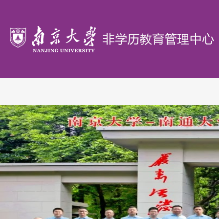
首
页
概
况
办
学
政
单
策
研
位
文
究
教
件
机
学
证
构
园
书
联
地
验
系
证
我